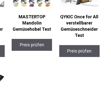
MASTERTOP
QYKIC Once for All
Mandolin
verstellbarer
er
Gemüsehobel Test
Gemüseschneider
Test
Preis prüfen
Preis prüfen