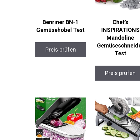
Benriner BN-1
Chef’s
Gemüsehobel Test
INSPIRATIONS
Mandoline
Gemüseschneid
Preis prüfen
Test
Preis prüfen