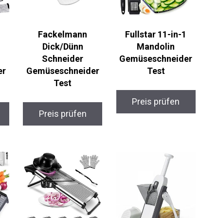
Fackelmann
Fullstar 11-in-1
Dick/Dünn
Mandolin
Schneider
Gemüseschneider
er
Gemüseschneider
Test
Test
Preis prüfen
Preis prüfen